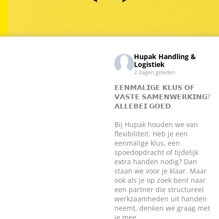
Hupak Handling &
Logistiek
2 dagen geleden
𝗘𝗘𝗡𝗠𝗔𝗟𝗜𝗚𝗘 𝗞𝗟𝗨𝗦 𝗢𝗙
𝗩𝗔𝗦𝗧𝗘 𝗦𝗔𝗠𝗘𝗡𝗪𝗘𝗥𝗞𝗜𝗡𝗚?
𝗔𝗟𝗟𝗘𝗕𝗘𝗜 𝗚𝗢𝗘𝗗.
Bij Hupak houden we van
flexibiliteit. Heb je een
eenmalige klus, een
spoedopdracht of tijdelijk
extra handen nodig? Dan
staan we voor je klaar. Maar
ook als je op zoek bent naar
een partner die structureel
werkzaamheden uit handen
neemt, denken we graag met
je mee.