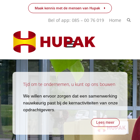
Ga
Maak kennis met de mensen van Hupak
naar
de
Bel of app: 085 – 00 76 019
Home
inhoud
Tijd om te ondernemen, u kunt op ons bouwen
We willen ervoor zorgen dat een samenwerking
nauwkeurig past bij de kernactiviteiten van onze
opdrachtgevers.
Lees meer