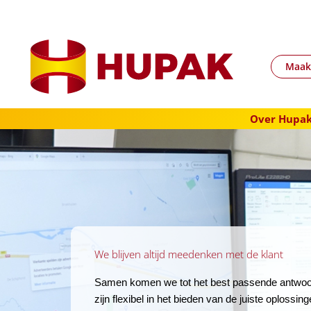
Ga
naar
de
inhoud
Maak
Over Hupa
We blijven altijd meedenken met de klant
Samen komen we tot het best passende antwoo
zijn flexibel in het bieden van de juiste oplossing