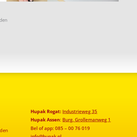
eden
Hupak Rogat:
Industrieweg 35
Hupak Assen
:
Burg. Grollemanweg 1
Bel of app: 085 – 00 76 019
rden
info@hupak.nl