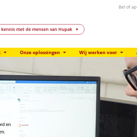
Bel of ap
 kennis met de mensen van Hupak
k
Onze oplossingen
Wij werken voor
rd en
en.