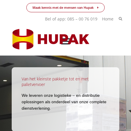
Ga
Maak kennis met de mensen van Hupak
naar
de
Bel of app: 085 – 00 76 019
Home
inhoud
Van het kleinste pakketje tot en met
palletvervoer
We leveren onze logistieke – en distributie
oplossingen als onderdeel van onze complete
dienstverlening.